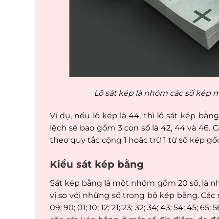
Lô sát kép là nhóm các số kép
Ví dụ, nếu lô kép là 44, thì lô sát kép bằn
lệch sẽ bao gồm 3 con số là 42, 44 và 46. C
theo quy tắc cộng 1 hoặc trừ 1 từ số kép gố
Kiểu sát kép bằng
Sát kép bằng là một nhóm gồm 20 số, là nh
vị so với những số trong bộ kép bằng. Các s
09; 90; 01; 10; 12; 21; 23; 32; 34; 43; 54; 45;