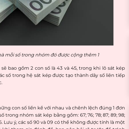
 mà mỗi số trong nhóm đó được cộng thêm 1
g sẽ bao gồm 2 con số là 43 và 45, trong khi lô sát kép
ác số trong hệ sát kép được tạo thành dãy số liên tiếp
c.
ững con số liền kề với nhau và chênh lệch đúng 1 đơn
ố trong nhóm sát kép bằng gồm: 67; 76; 78; 87; 89; 98;
 65; 56. Lưu ý, các số 90 và 09 có thể không được tính là một