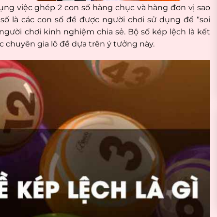
dụng việc ghép 2 con số hàng chục và hàng đơn vị sao
ố là các con số đề được người chơi sử dụng để “soi
người chơi kinh nghiệm chia sẻ. Bộ số kép lệch là kết
c chuyên gia lô đề dựa trên ý tưởng này.