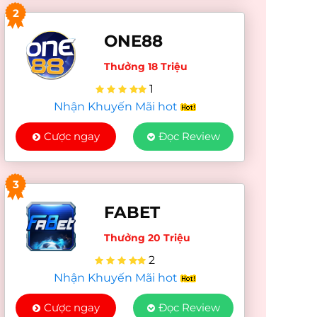
2
ONE88
Thưởng 18 Triệu
1
Nhận Khuyến Mãi hot
Cược ngay
Đọc Review
3
FABET
Thưởng 20 Triệu
2
Nhận Khuyến Mãi hot
Cược ngay
Đọc Review