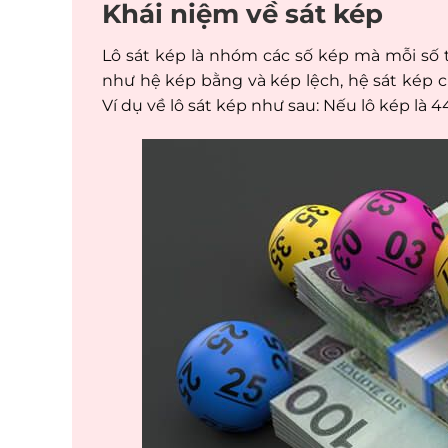
Khái niệm về sát kép
Lô sát kép là nhóm các số kép mà mỗi số 
như hệ kép bằng và kép lệch, hệ sát kép c
Ví dụ về lô sát kép như sau: Nếu lô kép là 44