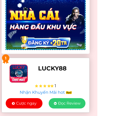
1
LUCKY88
1
Nhận Khuyến Mãi hot
Cược ngay
Đọc Review