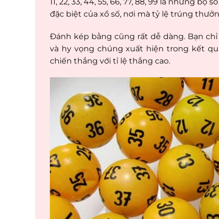
11, 22, 33, 44, 55, 66, 77, 88, 99 là những 
đặc biệt của xổ số, nơi mà tỷ lệ trúng thưởn
Đánh kép bằng cũng rất dễ dàng. Bạn chỉ
và hy vọng chúng xuất hiện trong kết quả
chiến thắng với tỉ lệ thắng cao.