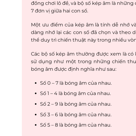
đồng chơi lô đề, và bộ số kép âm là những
7 đơn vị giữa hai con số.
Một ưu điểm của kép âm là tính dễ nhớ và
dàng nhớ lại các con số đã chọn và theo d
thể duy trì chiến thuật này trong nhiều vò
Các bộ số kép âm thường được xem là có k
sử dụng như một trong những chiến thuậ
bóng âm được định nghĩa như sau:
Số 0 – 7 là bóng âm của nhau.
Số 1 – 4 là bóng âm của nhau.
Số 2 – 9 là bóng âm của nhau.
Số 3 – 6 là bóng âm của nhau.
Số 5 – 8 là bóng âm của nhau.