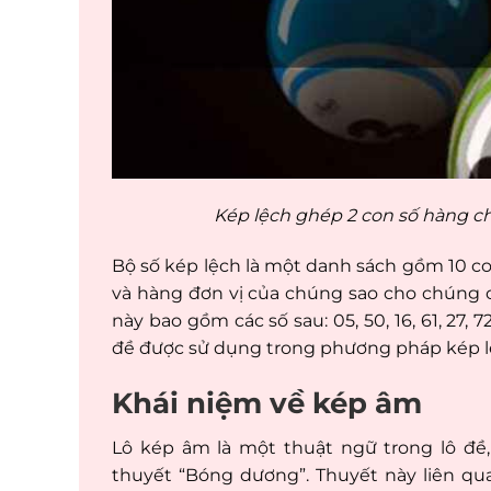
Kép lệch ghép 2 con số hàng c
Bộ số kép lệch là một danh sách gồm 10 co
và hàng đơn vị của chúng sao cho chúng 
này bao gồm các số sau: 05, 50, 16, 61, 27, 
đề được sử dụng trong phương pháp kép lệ
Khái niệm về kép âm
Lô kép âm là một thuật ngữ trong lô đề,
thuyết “Bóng dương”. Thuyết này liên qu