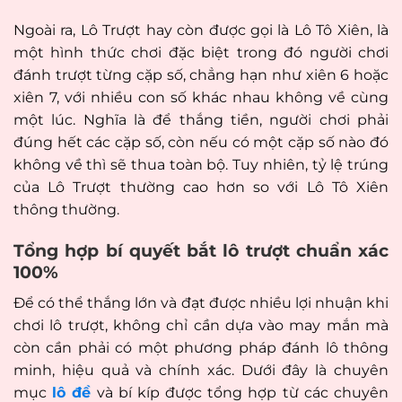
Ngoài ra, Lô Trượt hay còn được gọi là Lô Tô Xiên, là
một hình thức chơi đặc biệt trong đó người chơi
đánh trượt từng cặp số, chẳng hạn như xiên 6 hoặc
xiên 7, với nhiều con số khác nhau không về cùng
một lúc. Nghĩa là để thắng tiền, người chơi phải
đúng hết các cặp số, còn nếu có một cặp số nào đó
không về thì sẽ thua toàn bộ. Tuy nhiên, tỷ lệ trúng
của Lô Trượt thường cao hơn so với Lô Tô Xiên
thông thường.
Tổng hợp bí quyết bắt lô trượt chuẩn xác
100%
Để có thể thắng lớn và đạt được nhiều lợi nhuận khi
chơi lô trượt, không chỉ cần dựa vào may mắn mà
còn cần phải có một phương pháp đánh lô thông
minh, hiệu quả và chính xác. Dưới đây là chuyên
mục
lô đề
và bí kíp được tổng hợp từ các chuyên