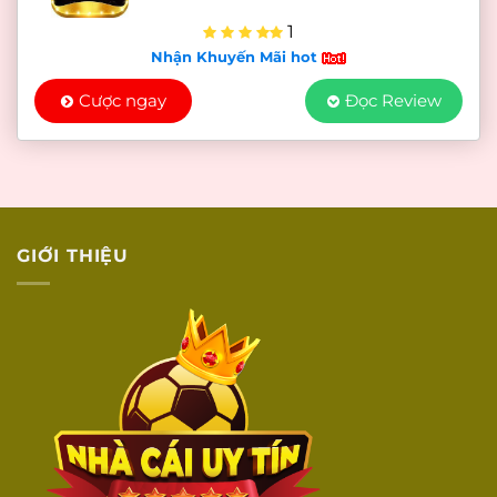
1
Nhận Khuyến Mãi hot
Cược ngay
Đọc Review
GIỚI THIỆU