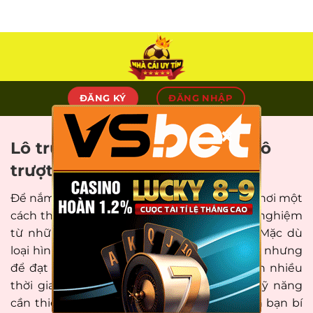
Skip
to
content
ĐĂNG KÝ
ĐĂNG NHẬP
×
Lô trượt là gì và bí quyết bắt lô
trượt chuẩn xác 100%
Để nắm vững về
lô trượt là gì
và biết cách chơi một
cách thành công, bạn nên tham khảo kinh nghiệm
từ những người đã thành công trước đây. Mặc dù
loại hình chơi lô đề này không quá phức tạp, nhưng
để đạt được kết quả tốt nhất, bạn cần dành nhiều
thời gian và nỗ lực để nắm vững những kỹ năng
cần thiết. Hãy để
nhà cái uy tín
hướng dẫn bạn bí