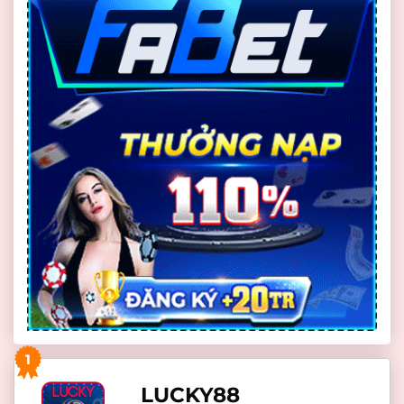
1
LUCKY88