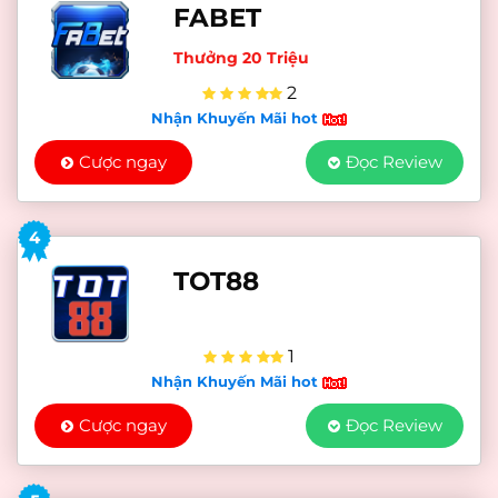
FABET
Thưởng 20 Triệu
2
Nhận Khuyến Mãi hot
Cược ngay
Đọc Review
4
TOT88
1
Nhận Khuyến Mãi hot
Cược ngay
Đọc Review