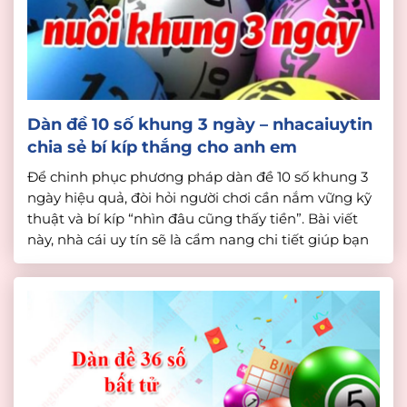
Dàn đề 10 số khung 3 ngày – nhacaiuytin
chia sẻ bí kíp thắng cho anh em
Để chinh phục phương pháp dàn đề 10 số khung 3
ngày hiệu quả, đòi hỏi người chơi cần nắm vững kỹ
thuật và bí kíp “nhìn đâu cũng thấy tiền”. Bài viết
này, nhà cái uy tín sẽ là cẩm nang chi tiết giúp bạn
giải mã bí ẩn đằng sau dàn đề 10 số […]