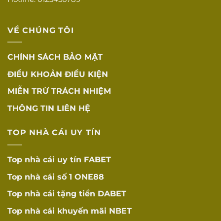
VỀ CHÚNG TÔI
CHÍNH SÁCH BẢO MẬT
ĐIỀU KHOẢN ĐIỀU KIỆN
MIỄN TRỪ TRÁCH NHIỆM
THÔNG TIN LIÊN HỆ
TOP NHÀ CÁI UY TÍN
Top nhà cái uy tín
FABET
Top nhà cái số 1
ONE88
Top nhà cái tặng tiền
DABET
Top nhà cái khuyến mãi
NBET