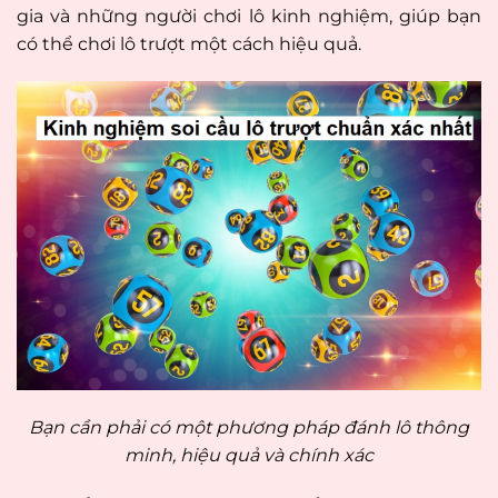
gia và những người chơi lô kinh nghiệm, giúp bạn
có thể chơi lô trượt một cách hiệu quả.
Bạn cần phải có một phương pháp đánh lô thông
minh, hiệu quả và chính xác