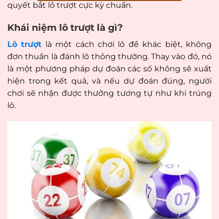
quyết bắt lô trượt cực kỳ chuẩn.
Khái niệm lô trượt là gì?
Lô trượt
là một cách chơi lô đề khác biệt, không
đơn thuần là đánh lô thông thường. Thay vào đó, nó
là một phương pháp dự đoán các số không sẽ xuất
hiện trong kết quả, và nếu dự đoán đúng, người
chơi sẽ nhận được thưởng tương tự như khi trúng
lô.