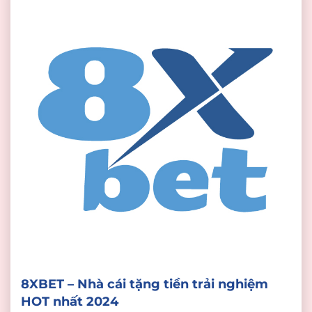
8XBET – Nhà cái tặng tiền trải nghiệm
HOT nhất 2024