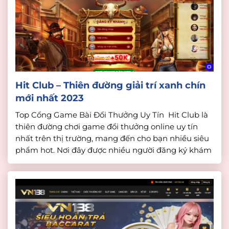
Hit Club – Thiên đường giải trí xanh chín
mới nhất 2023
Top Cổng Game Bài Đổi Thưởng Uy Tín Hit Club là
thiên đường chơi game đổi thưởng online uy tín
nhất trên thị trường, mang đến cho bạn nhiều siêu
phẩm hot. Nơi đây được nhiều người đăng ký khám
phá nhiệt tình, trải nghiệm nhiều siêu phẩm game
hot. Cùng nhà cái uy tín theo […]