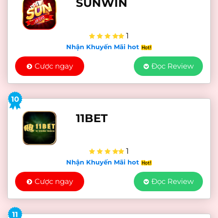
SUNWIN
1
Nhận Khuyến Mãi hot
Cược ngay
Đọc Review
10
11BET
1
Nhận Khuyến Mãi hot
Cược ngay
Đọc Review
11