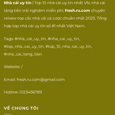
Nhà cái uy tín
| Top 10 nhà cái uy tín nhất VN, nhà cái
tặng tiền trải nghiệm miễn phí,
fresh.ru.com
chuyên
reivew top các nhà cái cá cược chuẩn nhất 2025. Tổng
hợp top nhà cái uy tín số #1 nhất Việt Nam.
Tags: #nhà_cái_uy_tín, #nha_cai_uy_tin,
#top_nha_cai_uy_tin, #top_10_nha_cai_uy_tin,
#nha_cai_tang_tien
Website: /
Email:
fresh.ru.com@gmail.com
Hotline: 0123456789
VỀ CHÚNG TÔI