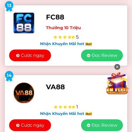
13
FC88
Thưởng 10 Triệu
5
Nhận Khuyến Mãi hot
Cược ngay
Đọc Review
✕
14
VA88
1
Nhận Khuyến Mãi hot
Cược ngay
Đọc Review