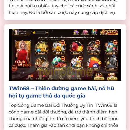
tín, nơi hội tụ nhiều tay chơi cá cược sành sỏi nhất
hiện nay. Đó là bởi sân cược này cung cấp dịch vụ
giải trí chất lượng cao, cực […]
TWin68 – Thiên đường game bài, nổ hũ
hội tụ game thủ đa quốc gia
Top Cổng Game Bài Đổi Thưởng Uy Tín TWin68 là
cổng game bài đổi thưởng, đã trở thành điểm hẹn
chung của những tín đồ có niềm yêu thích bộ môn
cá cược. Tham gia vào sân chơi bạn không chỉ thỏa