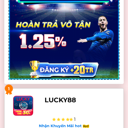
1
LUCKY88
1
Nhận Khuyến Mãi hot