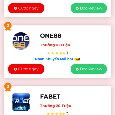
Cược ngay
Đọc Review
2
ONE88
Thưởng 18 Triệu
1
Nhận Khuyến Mãi hot
Cược ngay
Đọc Review
3
FABET
Thưởng 20 Triệu
2