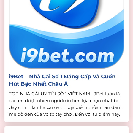
i9Bet – Nhà Cái Số 1 Đẳng Cấp Và Cuốn
Hút Bậc Nhất Châu Á
TOP NHÀ CÁI UY TÍN SỐ 1 VIỆT NAM i9Bet luôn là
cái tên được nhiều người ưu tiên lựa chọn nhất bởi
đây chính là nhà cái uy tín địa điểm thỏa mãn đam
mê đỏ đen của vô số tay chơi. Đến với tụ điểm này,
bạn sẽ có cơ hội trải nghiệm […]