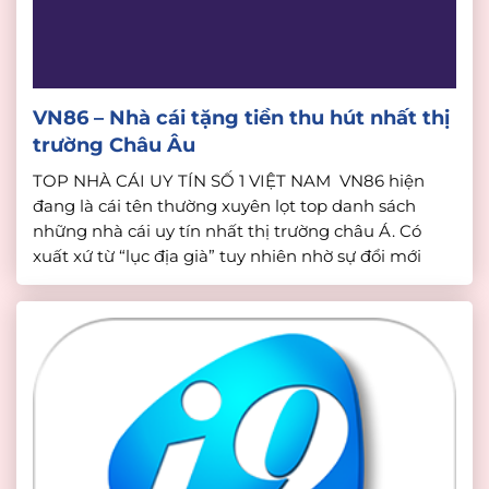
VN86 – Nhà cái tặng tiền thu hút nhất thị
trường Châu Âu
TOP NHÀ CÁI UY TÍN SỐ 1 VIỆT NAM VN86 hiện
đang là cái tên thường xuyên lọt top danh sách
những nhà cái uy tín nhất thị trường châu Á. Có
xuất xứ từ “lục địa già” tuy nhiên nhờ sự đổi mới
nền tảng cá cược đã đáp ứng được tốt nhất nhu […]