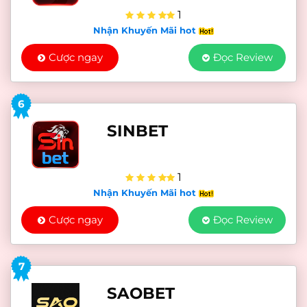
1
Nhận Khuyến Mãi hot
Cược ngay
Đọc Review
6
SINBET
1
Nhận Khuyến Mãi hot
Cược ngay
Đọc Review
7
SAOBET