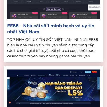
EE88 – Nhà cái số 1 minh bạch và uy tín
nhất Việt Nam
TOP NHÀ CÁI UY TÍN SỐ 1 VIỆT NAM Nhà cái EE88
hiện là nhà cái uy tín chuyên sảnh cược cung cấp
các trò chơi giải trí tuyệt vời như cá cược thể thao,
casino trực tuyến hay những game bài chuyên
nghiệp,… Sân chơi này không chỉ nổi tiếng tại châu
Á mà […]