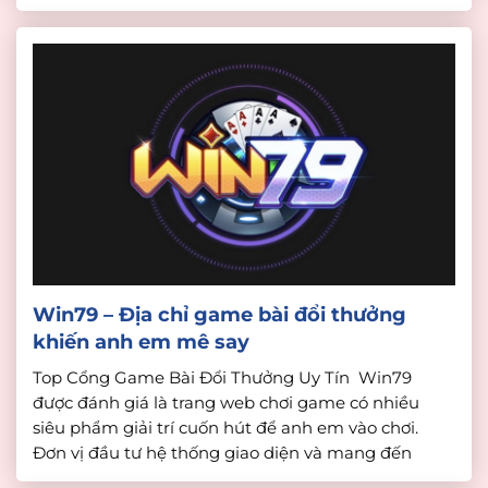
nhu cầu giải trí hiện đại mà còn tiến gần hơn với
giấc […]
Win79 – Địa chỉ game bài đổi thưởng
khiến anh em mê say
Top Cổng Game Bài Đổi Thưởng Uy Tín Win79
được đánh giá là trang web chơi game có nhiều
siêu phẩm giải trí cuốn hút để anh em vào chơi.
Đơn vị đầu tư hệ thống giao diện và mang đến
những trải nghiệm tối ưu cho bet thủ. Cùng nhà cái