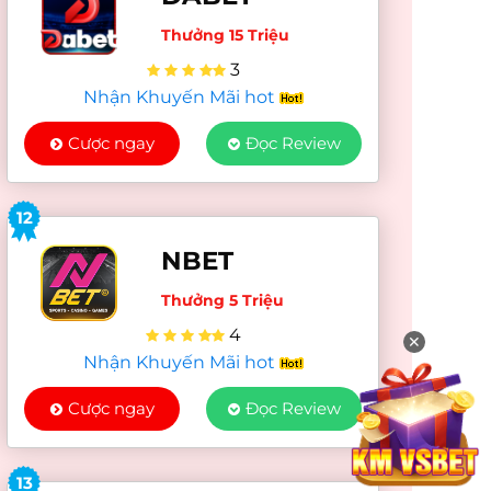
Thưởng 15 Triệu
3
Nhận Khuyến Mãi hot
Cược ngay
Đọc Review
12
NBET
Thưởng 5 Triệu
4
✕
Nhận Khuyến Mãi hot
Cược ngay
Đọc Review
13