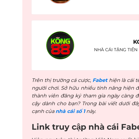
K
NHÀ CÁI TẶNG TIỀN
Trên thị trường cá cược,
Fabet
hiện là cái 
người chơi. Sở hữu nhiều tính năng hiện đạ
thành viên đăng ký tham gia ngày càng 
cậy dành cho bạn? Trong bài viết dưới đây
cạnh của
nhà cái số 1
này.
Link truy cập nhà cái Fa