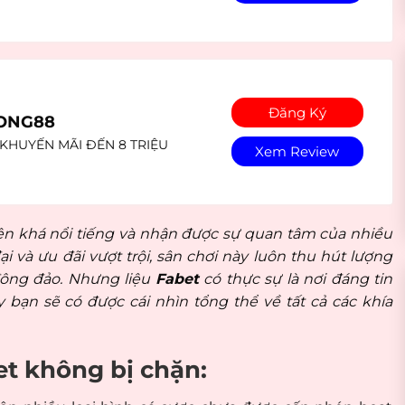
Đăng Ký
ONG88
 KHUYẾN MÃI ĐẾN 8 TRIỆU
Xem Review
tên khá nổi tiếng và nhận được sự quan tâm của nhiều
i và ưu đãi vượt trội, sân chơi này luôn thu hút lượng
đông đảo. Nhưng liệu
Fabet
có thực sự là nơi đáng tin
 bạn sẽ có được cái nhìn tổng thể về tất cả các khía
bet không bị chặn: