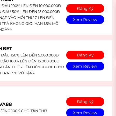
ĐẦU 100% LÊN ĐẾN 10.000.000Đ
Đăng Ký
ĐẦU 50% LÊN ĐẾN 15.000.000Đ
ẠP VÀO MỖI THỨ 7 LÊN ĐẾN
Xem Review
 TRẢ KHÔNG GIỚI HẠN 1.5% MỖI
NGÀY⭐
NBET
Đăng Ký
ĐẦU 150% LÊN ĐẾN 5.000.000Đ
ẦU 100% LÊN ĐẾN 15.000.000Đ
Xem Review
 LẦN THỨ 2 LÊN ĐẾN 20.000.000Đ
TRẢ 1.5% VÔ TẬN⭐
Đăng Ký
VA88
HƯỞNG 100K CHO TÂN THỦ
Xem Review