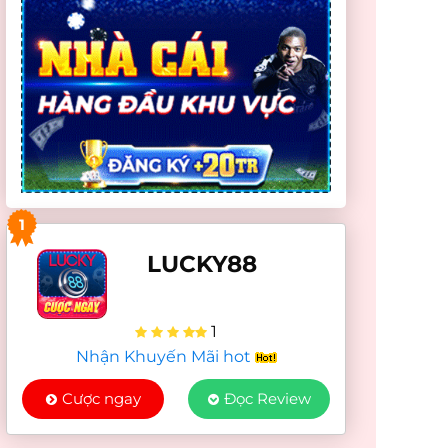
1
LUCKY88
1
Nhận Khuyến Mãi hot
Cược ngay
Đọc Review