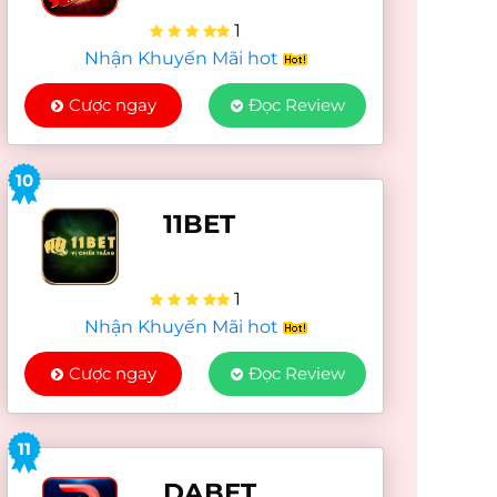
1
Nhận Khuyến Mãi hot
Cược ngay
Đọc Review
10
11BET
1
Nhận Khuyến Mãi hot
Cược ngay
Đọc Review
11
DABET