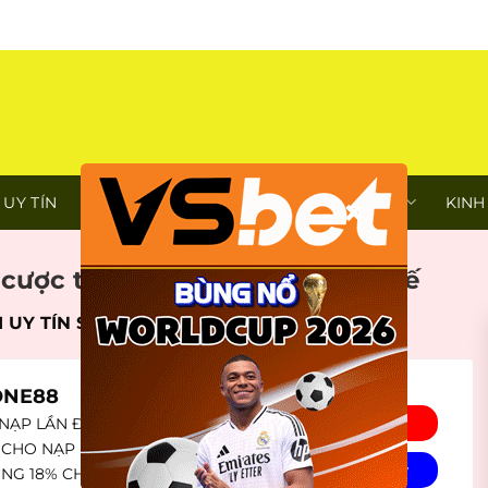
×
 UY TÍN
LÔ ĐỀ
TOP NHÀ CÁI
HƯỚNG DẪN
KINH
á cược trực tuyến tầm cỡ quốc tế
 UY TÍN SỐ 1 VIỆT NAM
ONE88
Đăng Ký
ẠP LẦN ĐẦU LÊN ĐẾN 5.800.000Đ
CHO NẠP LẦN ĐẦU LÊN ĐẾN
Xem Review
NG 18% CHO NẠP LẦN TIẾP THEO