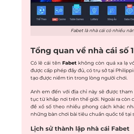
Fabet là nhà cái có nhiều n
Tổng quan về nhà cái số 
Có lẽ cái tên
Fabet
không còn quá xa lạ với
được cấp phép đầy đủ, có trụ sở tại Philipp
tạo được niềm tin trong lòng người chơi.
Anh em đến với địa chỉ này sẽ được tham 
tục từ khắp nơi trên thế giới. Ngoài ra còn có 
đề xổ số theo nhiều phong cách khác nha
những bàn chơi bài tiêu chuẩn quốc tế tại s
Lịch sử thành lập nhà cái Fabet