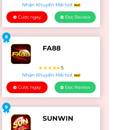
Nhận Khuyến Mãi hot
Cược ngay
Đọc Review
8
FA88
5
Nhận Khuyến Mãi hot
Cược ngay
Đọc Review
9
SUNWIN