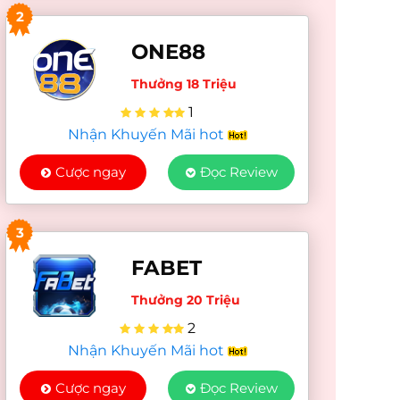
2
ONE88
Thưởng 18 Triệu
1
Nhận Khuyến Mãi hot
Cược ngay
Đọc Review
3
FABET
Thưởng 20 Triệu
2
Nhận Khuyến Mãi hot
Cược ngay
Đọc Review