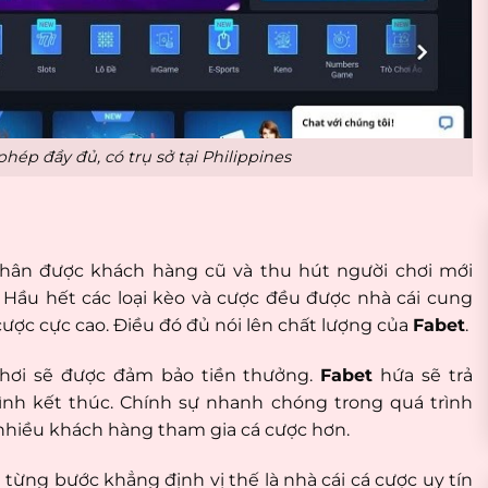
hép đầy đủ, có trụ sở tại Philippines
hân được khách hàng cũ và thu hút người chơi mới
. Hầu hết các loại kèo và cược đều được nhà cái cung
cược cực cao. Điều đó đủ nói lên chất lượng của
Fabet
.
 chơi sẽ được đảm bảo tiền thưởng.
Fabet
hứa sẽ trả
nh kết thúc. Chính sự nhanh chóng trong quá trình
 nhiều khách hàng tham gia cá cược hơn.
 từng bước khẳng định vị thế là nhà cái cá cược uy tín