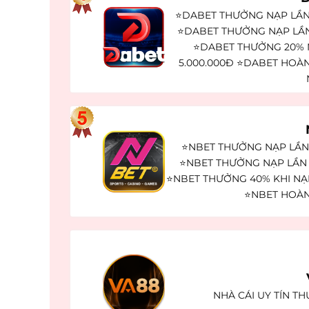
⭐DABET THƯỞNG NẠP LẦN 
⭐DABET THƯỞNG NẠP LẦN 
⭐DABET THƯỞNG 20% N
5.000.000Đ ⭐DABET HOÀN
⭐NBET THƯỞNG NẠP LẦN 
⭐NBET THƯỞNG NẠP LẦN Đ
⭐NBET THƯỞNG 40% KHI NẠP
⭐NBET HOÀN 
NHÀ CÁI UY TÍN T