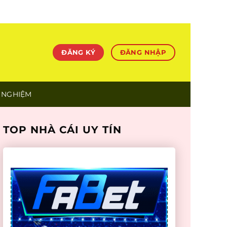
ĐĂNG KÝ
ĐĂNG NHẬP
 NGHIỆM
TOP NHÀ CÁI UY TÍN