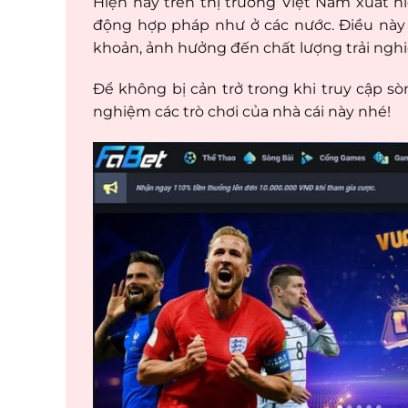
Hiện nay trên thị trường Việt Nam xuất h
động hợp pháp như ở các nước. Điều này 
khoản, ảnh hưởng đến chất lượng trải ngh
Để không bị cản trở trong khi truy cập s
nghiệm các trò chơi của nhà cái này nhé!