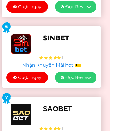
Cược ngay
Đọc Review
6
SINBET
1
Nhận Khuyến Mãi hot
Cược ngay
Đọc Review
7
SAOBET
1