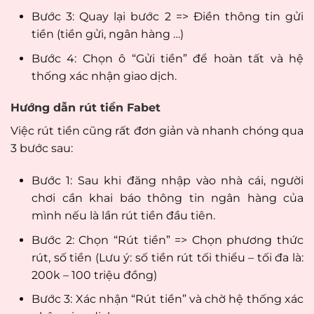
Bước 3: Quay lại bước 2 => Điền thông tin gửi
tiền (tiền gửi, ngân hàng …)
Bước 4: Chọn ô “Gửi tiền” để hoàn tất và hệ
thống xác nhận giao dịch.
Hướng dẫn rút tiền Fabet
Việc rút tiền cũng rất đơn giản và nhanh chóng qua
3 bước sau:
Bước 1: Sau khi đăng nhập vào nhà cái, người
chơi cần khai báo thông tin ngân hàng của
mình nếu là lần rút tiền đầu tiên.
Bước 2: Chọn “Rút tiền” => Chọn phương thức
rút, số tiền (Lưu ý: số tiền rút tối thiểu – tối đa là:
200k – 100 triệu đồng)
Bước 3: Xác nhận “Rút tiền” và chờ hệ thống xác