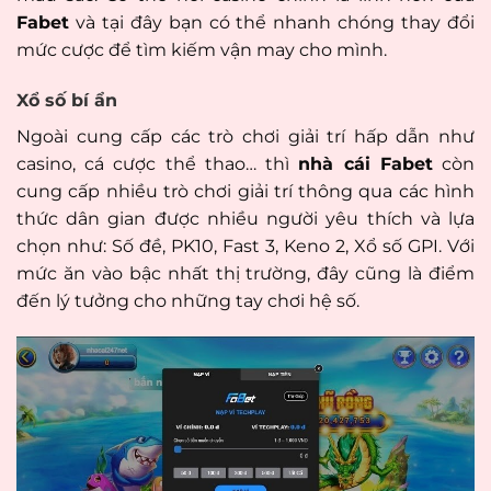
Fabet
và tại đây bạn có thể nhanh chóng thay đổi
mức cược để tìm kiếm vận may cho mình.
Xổ số bí ẩn
Ngoài cung cấp các trò chơi giải trí hấp dẫn như
casino, cá cược thể thao… thì
nhà cái Fabet
còn
cung cấp nhiều trò chơi giải trí thông qua các hình
thức dân gian được nhiều người yêu thích và lựa
chọn như: Số đề, PK10, Fast 3, Keno 2, Xổ số GPI. Với
mức ăn vào bậc nhất thị trường, đây cũng là điểm
đến lý tưởng cho những tay chơi hệ số.