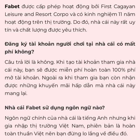
Fabet
được cấp phép hoạt động bởi First Cagayan
Leisure and Resort Corpo và có kinh nghiệm 11 năm
hoạt động trên thị trường. Do đó, nhà cái này rất uy
tín và chất lượng được yêu thích.
Đăng ký tài khoản người chơi tại nhà cái có mất
phí không?
Câu trả lời là không. Khi tạo tài khoản tham gia nhà
cái này, bạn sẽ được miễn phí hoàn toàn 100% phí
mở tài khoản. Ngoài ra khi tham gia bạn còn nhận
được những khuyến mãi hấp dẫn mà nhà cái này
mang lại.
Nhà cái Fabet sử dụng ngôn ngữ nào?
Ngôn ngữ chính của nhà cái là tiếng Anh nhưng khi
gia nhập thị trường Việt Nam, phiên bản là hoàn
toàn thuần Việt nên bạn đừng lo lắng về điều đó.