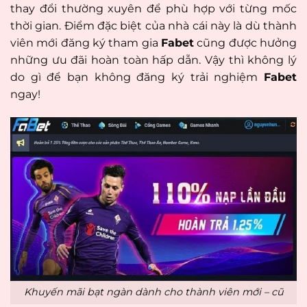
thay đổi thường xuyên để phù hợp với từng mốc
thời gian. Điểm đặc biệt của nhà cái này là dù thành
viên mới đăng ký tham gia
Fabet
cũng được hưởng
những ưu đãi hoàn toàn hấp dẫn. Vậy thì không lý
do gì để bạn không đăng ký trải nghiệm
Fabet
ngay!
Khuyến mãi bạt ngàn dành cho thành viên mới – cũ