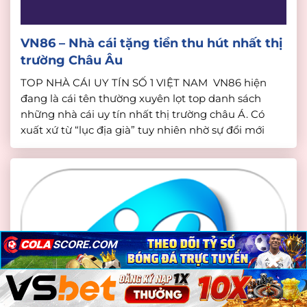
VN86 – Nhà cái tặng tiền thu hút nhất thị
trường Châu Âu
TOP NHÀ CÁI UY TÍN SỐ 1 VIỆT NAM VN86 hiện
đang là cái tên thường xuyên lọt top danh sách
những nhà cái uy tín nhất thị trường châu Á. Có
xuất xứ từ “lục địa già” tuy nhiên nhờ sự đổi mới
nền tảng cá cược đã đáp ứng được tốt nhất nhu […]
×
×
×