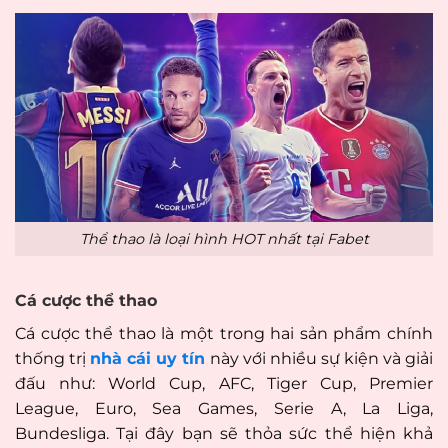
Thể thao là loại hình HOT nhất tại Fabet
Cá cược thể thao
Cá cược thể thao là một trong hai sản phẩm chính
thống trị
nhà cái uy tín
này với nhiều sự kiện và giải
đấu như: World Cup, AFC, Tiger Cup, Premier
League, Euro, Sea Games, Serie A, La Liga,
Bundesliga. Tại đây bạn sẽ thỏa sức thể hiện khả