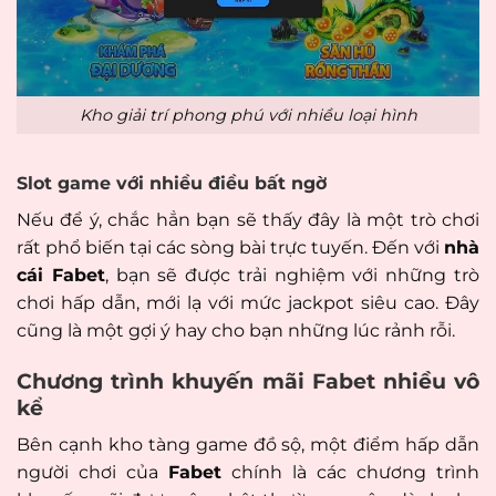
Kho giải trí phong phú với nhiều loại hình
Slot game với nhiều điều bất ngờ
Nếu để ý, chắc hẳn bạn sẽ thấy đây là một trò chơi
rất phổ biến tại các sòng bài trực tuyến. Đến với
nhà
cái Fabet
, bạn sẽ được trải nghiệm với những trò
chơi hấp dẫn, mới lạ với mức jackpot siêu cao. Đây
cũng là một gợi ý hay cho bạn những lúc rảnh rỗi.
Chương trình khuyến mãi Fabet nhiều vô
kể
Bên cạnh kho tàng game đồ sộ, một điểm hấp dẫn
người chơi của
Fabet
chính là các chương trình