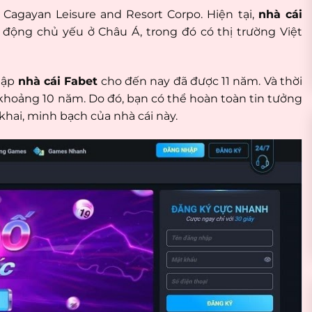
Cagayan Leisure and Resort Corpo. Hiện tại,
nhà cái
ạt động chủ yếu ở Châu Á, trong đó có thị trường Việt
 lập
nhà cái Fabet
cho đến nay đã được 11 năm. Và thời
khoảng 10 năm. Do đó, bạn có thể hoàn toàn tin tưởng
hai, minh bạch của nhà cái này.