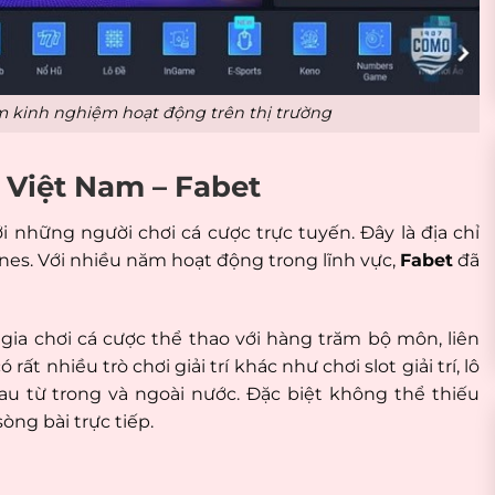
ăm kinh nghiệm hoạt động trên thị trường
1 Việt Nam – Fabet
 những người chơi cá cược trực tuyến. Đây là địa chỉ
ines. Với nhiều năm hoạt động trong lĩnh vực,
Fabet
đã
gia chơi cá cược thể thao với hàng trăm bộ môn, liên
rất nhiều trò chơi giải trí khác như chơi slot giải trí, lô
u từ trong và ngoài nước. Đặc biệt không thể thiếu
òng bài trực tiếp.