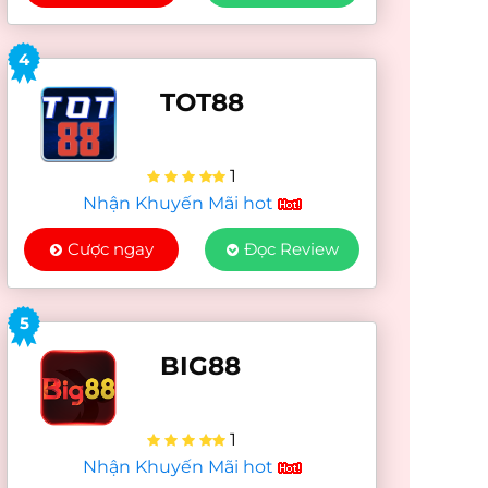
4
TOT88
1
Nhận Khuyến Mãi hot
Cược ngay
Đọc Review
5
BIG88
1
Nhận Khuyến Mãi hot