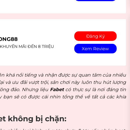
Đăng Ký
ONG88
 KHUYẾN MÃI ĐẾN 8 TRIỆU
Xem Review
tên khá nổi tiếng và nhận được sự quan tâm của nhiều
i và ưu đãi vượt trội, sân chơi này luôn thu hút lượng
đông đảo. Nhưng liệu
Fabet
có thực sự là nơi đáng tin
 bạn sẽ có được cái nhìn tổng thể về tất cả các khía
bet không bị chặn: