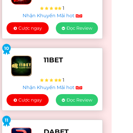
1
Nhận Khuyến Mãi hot
Cược ngay
Đọc Review
10
11BET
1
Nhận Khuyến Mãi hot
Cược ngay
Đọc Review
11
DABET