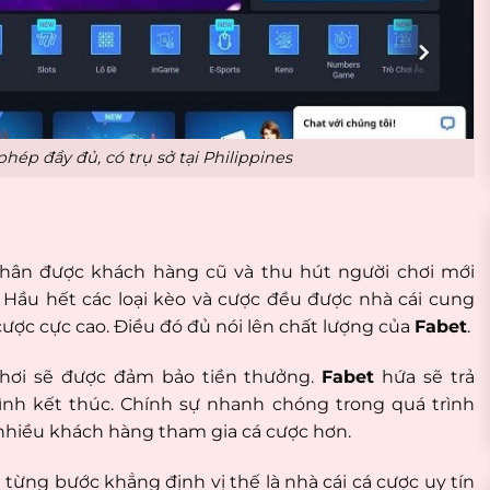
hép đầy đủ, có trụ sở tại Philippines
hân được khách hàng cũ và thu hút người chơi mới
. Hầu hết các loại kèo và cược đều được nhà cái cung
cược cực cao. Điều đó đủ nói lên chất lượng của
Fabet
.
 chơi sẽ được đảm bảo tiền thưởng.
Fabet
hứa sẽ trả
nh kết thúc. Chính sự nhanh chóng trong quá trình
 nhiều khách hàng tham gia cá cược hơn.
 từng bước khẳng định vị thế là nhà cái cá cược uy tín